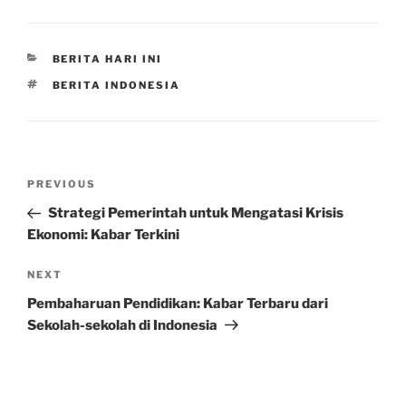
CATEGORIES
BERITA HARI INI
TAGS
BERITA INDONESIA
Post
Previous
PREVIOUS
navigation
Post
Strategi Pemerintah untuk Mengatasi Krisis
Ekonomi: Kabar Terkini
Next
NEXT
Post
Pembaharuan Pendidikan: Kabar Terbaru dari
Sekolah-sekolah di Indonesia