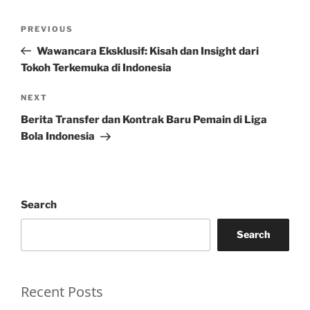
Post
Previous
PREVIOUS
navigation
Post
Wawancara Eksklusif: Kisah dan Insight dari
Tokoh Terkemuka di Indonesia
Next
NEXT
Post
Berita Transfer dan Kontrak Baru Pemain di Liga
Bola Indonesia
Search
Search
Recent Posts