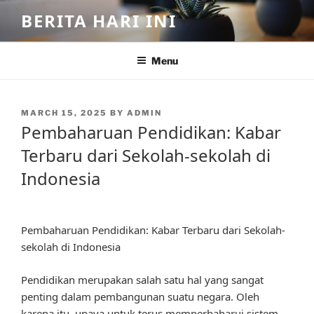
Skip
BERITA HARI INI
to
content
Menu
POSTED
MARCH 15, 2025
BY
ADMIN
ON
Pembaharuan Pendidikan: Kabar
Terbaru dari Sekolah-sekolah di
Indonesia
Pembaharuan Pendidikan: Kabar Terbaru dari Sekolah-
sekolah di Indonesia
Pendidikan merupakan salah satu hal yang sangat
penting dalam pembangunan suatu negara. Oleh
karena itu, upaya untuk terus memperbaharui sistem