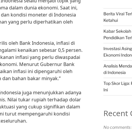
i Indonesia selalu menjadi topik yang
ama dalam dunia ekonomi. Saat ini,
Berita Viral T
i dan kondisi moneter di Indonesia
Ketahui
n yang perlu diperhatikan oleh
Kabar Sekolah 
Pendidikan Ter
lis oleh Bank Indonesia, inflasi di
Investasi Asi
ngalami kenaikan sebesar 0,5 persen.
Ekonomi Indon
kanan inflasi yang perlu diwaspadai
ekonomi. Menurut Gubernur Bank
Analisis Menda
aikan inflasi ini dipengaruhi oleh
di Indonesia
 dan bahan bakar minyak.”
Top Skor Liga:
Ini
di Indonesia juga menunjukkan adanya
. Nilai tukar rupiah terhadap dolar
uktuasi yang cukup signifikan dalam
Recent
 ini turut mempengaruhi kondisi
keseluruhan.
No comments t