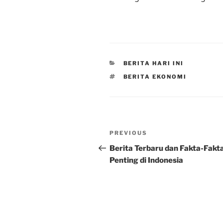
CATEGORIES
BERITA HARI INI
TAGS
BERITA EKONOMI
Post
Previous
PREVIOUS
navigation
Post
Berita Terbaru dan Fakta-Fakt
Penting di Indonesia