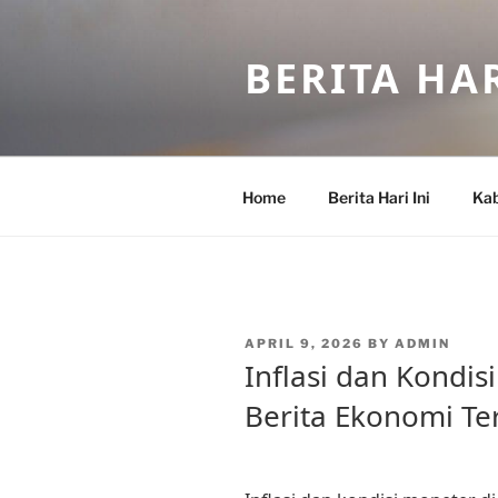
Skip
to
BERITA HAR
content
Home
Berita Hari Ini
Kab
POSTED
APRIL 9, 2026
BY
ADMIN
ON
Inflasi dan Kondis
Berita Ekonomi Ter