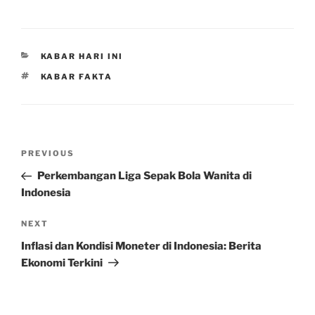
CATEGORIES
KABAR HARI INI
TAGS
KABAR FAKTA
Post
Previous
PREVIOUS
navigation
Post
Perkembangan Liga Sepak Bola Wanita di
Indonesia
Next
NEXT
Post
Inflasi dan Kondisi Moneter di Indonesia: Berita
Ekonomi Terkini