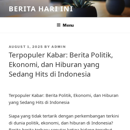
Skip
BERITA HARI INI
to
content
Menu
POSTED
AUGUST 1, 2025
BY
ADMIN
ON
Terpopuler Kabar: Berita Politik,
Ekonomi, dan Hiburan yang
Sedang Hits di Indonesia
Terpopuler Kabar: Berita Politik, Ekonomi, dan Hiburan
yang Sedang Hits di Indonesia
Siapa yang tidak tertarik dengan perkembangan terkini
di dunia politik, ekonomi, dan hiburan di Indonesia?
Berita-berita terbaru seputar ketiga bidang tersebut