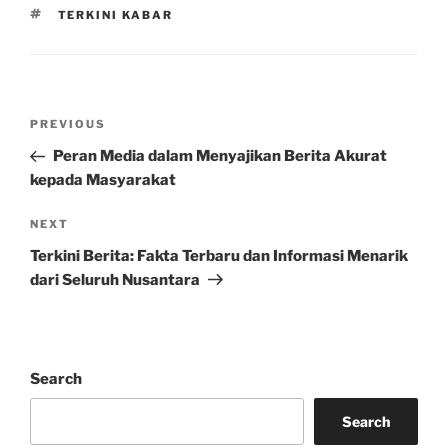
TAGS
TERKINI KABAR
Post
Previous
PREVIOUS
navigation
Post
Peran Media dalam Menyajikan Berita Akurat
kepada Masyarakat
Next
NEXT
Post
Terkini Berita: Fakta Terbaru dan Informasi Menarik
dari Seluruh Nusantara
Search
Search