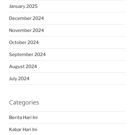
January 2025
December 2024
November 2024
October 2024
September 2024
August 2024
July 2024
Categories
Berita Hari Ini
Kabar Hari Ini