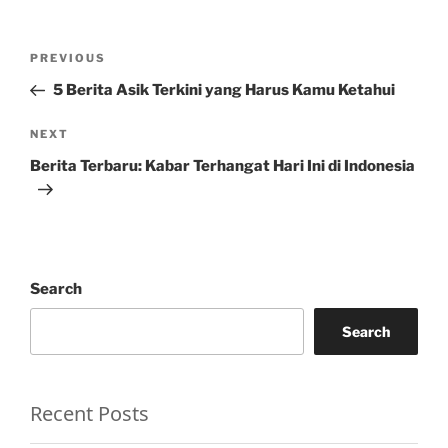
Post
Previous
PREVIOUS
navigation
Post
5 Berita Asik Terkini yang Harus Kamu Ketahui
Next
NEXT
Post
Berita Terbaru: Kabar Terhangat Hari Ini di Indonesia
Search
Search
Recent Posts