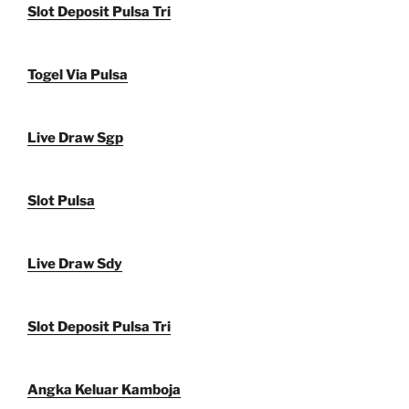
Slot Deposit Pulsa Tri
Togel Via Pulsa
Live Draw Sgp
Slot Pulsa
Live Draw Sdy
Slot Deposit Pulsa Tri
Angka Keluar Kamboja