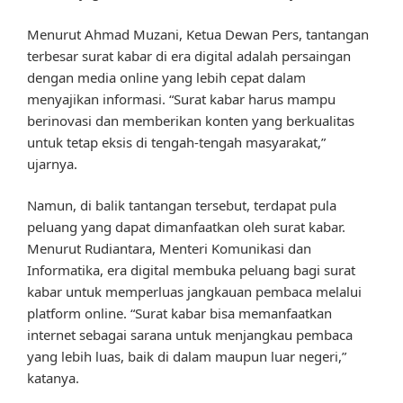
Menurut Ahmad Muzani, Ketua Dewan Pers, tantangan
terbesar surat kabar di era digital adalah persaingan
dengan media online yang lebih cepat dalam
menyajikan informasi. “Surat kabar harus mampu
berinovasi dan memberikan konten yang berkualitas
untuk tetap eksis di tengah-tengah masyarakat,”
ujarnya.
Namun, di balik tantangan tersebut, terdapat pula
peluang yang dapat dimanfaatkan oleh surat kabar.
Menurut Rudiantara, Menteri Komunikasi dan
Informatika, era digital membuka peluang bagi surat
kabar untuk memperluas jangkauan pembaca melalui
platform online. “Surat kabar bisa memanfaatkan
internet sebagai sarana untuk menjangkau pembaca
yang lebih luas, baik di dalam maupun luar negeri,”
katanya.