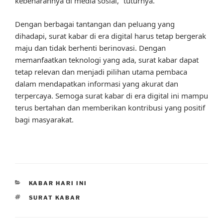
kebenarannya di media sosial,” tuturnya.
Dengan berbagai tantangan dan peluang yang
dihadapi, surat kabar di era digital harus tetap bergerak
maju dan tidak berhenti berinovasi. Dengan
memanfaatkan teknologi yang ada, surat kabar dapat
tetap relevan dan menjadi pilihan utama pembaca
dalam mendapatkan informasi yang akurat dan
terpercaya. Semoga surat kabar di era digital ini mampu
terus bertahan dan memberikan kontribusi yang positif
bagi masyarakat.
CATEGORIES
KABAR HARI INI
TAGS
SURAT KABAR