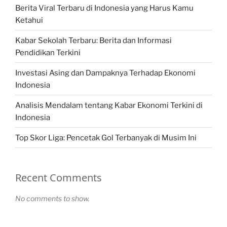
Berita Viral Terbaru di Indonesia yang Harus Kamu
Ketahui
Kabar Sekolah Terbaru: Berita dan Informasi
Pendidikan Terkini
Investasi Asing dan Dampaknya Terhadap Ekonomi
Indonesia
Analisis Mendalam tentang Kabar Ekonomi Terkini di
Indonesia
Top Skor Liga: Pencetak Gol Terbanyak di Musim Ini
Recent Comments
No comments to show.