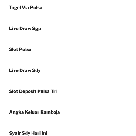
Togel Via Pulsa
Live Draw Sgp
Slot Pulsa
Live Draw Sdy
Slot Deposit Pulsa Tri
Angka Keluar Kamboja
Syair Sdy Hari Ini