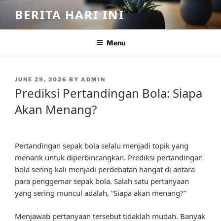
Skip
BERITA HARI INI
to
content
Menu
POSTED
JUNE 29, 2026
BY
ADMIN
ON
Prediksi Pertandingan Bola: Siapa
Akan Menang?
Pertandingan sepak bola selalu menjadi topik yang
menarik untuk diperbincangkan. Prediksi pertandingan
bola sering kali menjadi perdebatan hangat di antara
para penggemar sepak bola. Salah satu pertanyaan
yang sering muncul adalah, “Siapa akan menang?”
Menjawab pertanyaan tersebut tidaklah mudah. Banyak