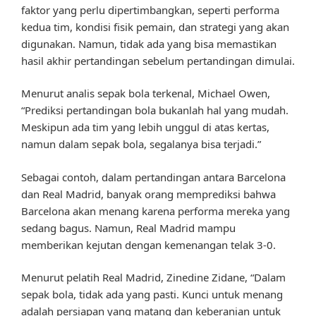
faktor yang perlu dipertimbangkan, seperti performa
kedua tim, kondisi fisik pemain, dan strategi yang akan
digunakan. Namun, tidak ada yang bisa memastikan
hasil akhir pertandingan sebelum pertandingan dimulai.
Menurut analis sepak bola terkenal, Michael Owen,
“Prediksi pertandingan bola bukanlah hal yang mudah.
Meskipun ada tim yang lebih unggul di atas kertas,
namun dalam sepak bola, segalanya bisa terjadi.”
Sebagai contoh, dalam pertandingan antara Barcelona
dan Real Madrid, banyak orang memprediksi bahwa
Barcelona akan menang karena performa mereka yang
sedang bagus. Namun, Real Madrid mampu
memberikan kejutan dengan kemenangan telak 3-0.
Menurut pelatih Real Madrid, Zinedine Zidane, “Dalam
sepak bola, tidak ada yang pasti. Kunci untuk menang
adalah persiapan yang matang dan keberanian untuk