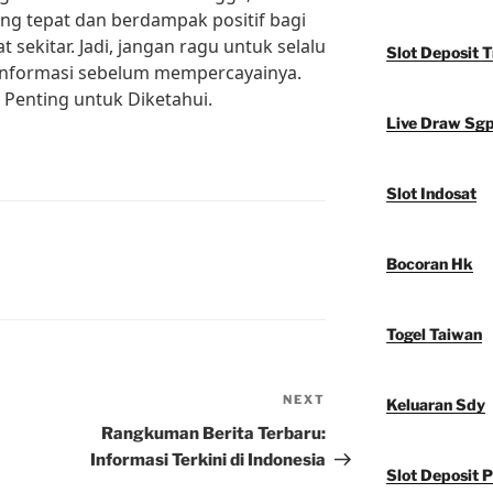
g tepat dan berdampak positif bagi
t sekitar. Jadi, jangan ragu untuk selalu
Slot Deposit T
informasi sebelum mempercayainya.
Penting untuk Diketahui.
Live Draw Sg
Slot Indosat
Bocoran Hk
Togel Taiwan
NEXT
Next
Keluaran Sdy
Post
Rangkuman Berita Terbaru:
Informasi Terkini di Indonesia
Slot Deposit P