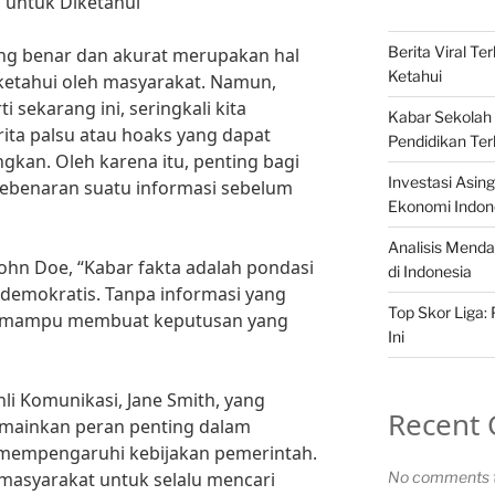
 untuk Diketahui
Berita Viral T
ang benar dan akurat merupakan hal
Ketahui
ketahui oleh masyarakat. Namun,
ti sekarang ini, seringkali kita
Kabar Sekolah 
ita palsu atau hoaks yang dapat
Pendidikan Ter
an. Oleh karena itu, penting bagi
Investasi Asi
kebenaran suatu informasi sebelum
Ekonomi Indon
Analisis Menda
John Doe, “Kabar fakta adalah pondasi
di Indonesia
demokratis. Tanpa informasi yang
Top Skor Liga:
an mampu membuat keputusan yang
Ini
hli Komunikasi, Jane Smith, yang
Recent
mainkan peran penting dalam
mempengaruhi kebijakan pemerintah.
 masyarakat untuk selalu mencari
No comments t