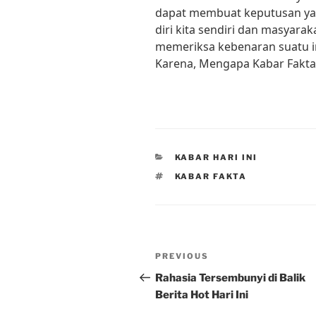
dapat membuat keputusan yan
diri kita sendiri dan masyaraka
memeriksa kebenaran suatu 
Karena, Mengapa Kabar Fakta 
CATEGORIES
KABAR HARI INI
TAGS
KABAR FAKTA
Post
Previous
PREVIOUS
navigation
Post
Rahasia Tersembunyi di Balik
Berita Hot Hari Ini