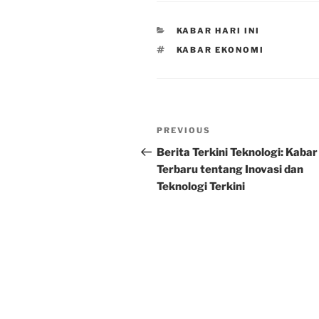
CATEGORIES
KABAR HARI INI
TAGS
KABAR EKONOMI
Post
Previous
PREVIOUS
navigation
Post
Berita Terkini Teknologi: Kabar
Terbaru tentang Inovasi dan
Teknologi Terkini