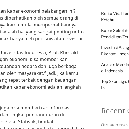
n kabar ekonomi belakangan ini?
Berita Viral T
 diperhatikan oleh semua orang di
Ketahui
iknya kamu mulai memperhatikannya
Kabar Sekolah 
 adalah hal yang sangat penting untuk
Pendidikan Ter
idak hanya oleh pebisnis atau investor.
Investasi Asi
niversitas Indonesia, Prof. Rhenald
Ekonomi Indon
ngan ekonomi bisa memberikan
Analisis Menda
euangan negara dan juga berbagai
di Indonesia
n oleh masyarakat.” Jadi, jika kamu
ang tepat terkait dengan keuangan
Top Skor Liga:
atikan kabar ekonomi adalah langkah
Ini
 juga bisa memberikan informasi
Recent
 dan tingkat pengangguran di
 Pusat Statistik, tingkat
No comments t
at ini mencapai angka tertinggi dalam