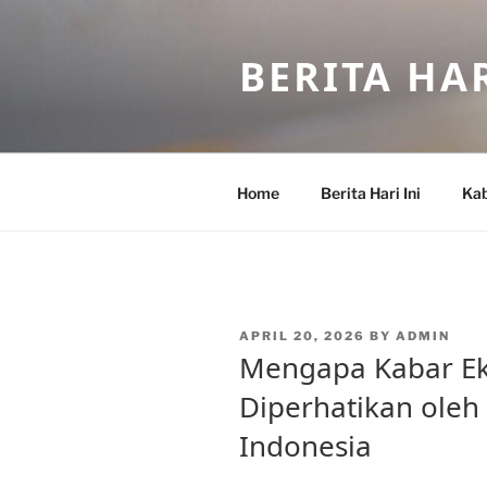
Skip
to
BERITA HAR
content
Home
Berita Hari Ini
Kab
POSTED
APRIL 20, 2026
BY
ADMIN
ON
Mengapa Kabar E
Diperhatikan oleh
Indonesia