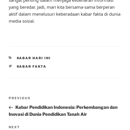
yang beredar. Jadi, mari kita bersama-sama berperan
aktif dalam menelusuri keberadaan kabar fakta di dunia
media sosial.
CATEGORIES
KABAR HARI INI
TAGS
KABAR FAKTA
Post
Previous
PREVIOUS
navigation
Post
Kabar Pendidikan Indonesia: Perkembangan dan
Inovasi di Dunia Pendidikan Tanah Air
Next
NEXT