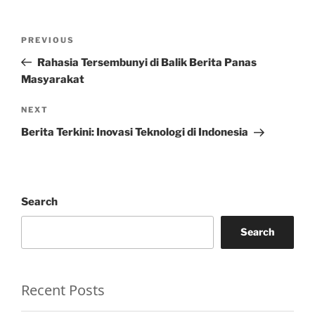
Post
Previous
PREVIOUS
navigation
Post
Rahasia Tersembunyi di Balik Berita Panas
Masyarakat
Next
NEXT
Post
Berita Terkini: Inovasi Teknologi di Indonesia
Search
Search
Recent Posts