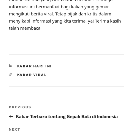
informasi ini bermanfaat bagi kalian yang gemar
mengikuti berita viral. Tetap bijak dan kritis dalam
menyikapi informasi yang kita terima, ya! Terima kasih
telah membaca.
CATEGORIES
KABAR HARI INI
TAGS
KABAR VIRAL
Post
Previous
PREVIOUS
navigation
Post
Kabar Terbaru tentang Sepak Bola di Indonesia
Next
NEXT