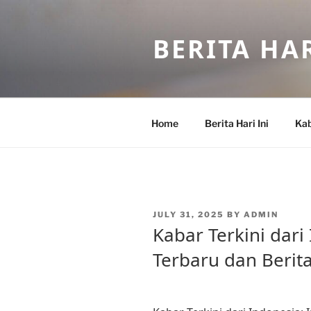
Skip
to
BERITA HAR
content
Home
Berita Hari Ini
Kab
POSTED
JULY 31, 2025
BY
ADMIN
ON
Kabar Terkini dari
Terbaru dan Berit