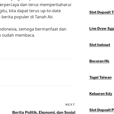
terpercaya dan terus memperbaharui
tu, kita dapat terus up-to-date
Slot Deposit T
berita populer di Tanah Air.
i Indonesia, semoga bermanfaat dan
Live Draw Sg
sih sudah membaca.
Slot Indosat
Bocoran Hk
Togel Taiwan
Keluaran Sdy
NEXT
Next
Slot Deposit P
Post
Berita Politik, Ekonomi, dan Sosial