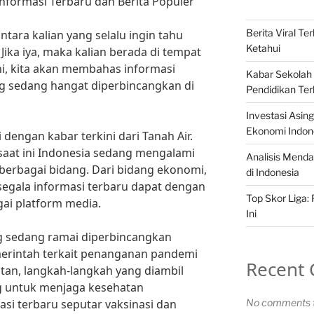
 Informasi Terbaru dan Berita Populer
Berita Viral T
ntara kalian yang selalu ingin tahu
Ketahui
Jika iya, maka kalian berada di tempat
ini, kita akan membahas informasi
Kabar Sekolah 
ang sedang hangat diperbincangkan di
Pendidikan Ter
Investasi Asi
Ekonomi Indon
 dengan kabar terkini dari Tanah Air.
saat ini Indonesia sedang mengalami
Analisis Menda
berbagai bidang. Dari bidang ekonomi,
di Indonesia
, segala informasi terbaru dapat dengan
Top Skor Liga:
ai platform media.
Ini
ng sedang ramai diperbincangkan
merintah terkait penanganan pandemi
Recent
atan, langkah-langkah yang diambil
g untuk menjaga kesehatan
asi terbaru seputar vaksinasi dan
No comments t