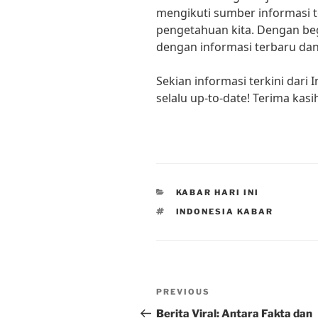
mengikuti sumber informasi 
pengetahuan kita. Dengan begi
dengan informasi terbaru dan 
Sekian informasi terkini dar
selalu up-to-date! Terima ka
CATEGORIES
KABAR HARI INI
TAGS
INDONESIA KABAR
Post
Previous
PREVIOUS
navigation
Post
Berita Viral: Antara Fakta dan