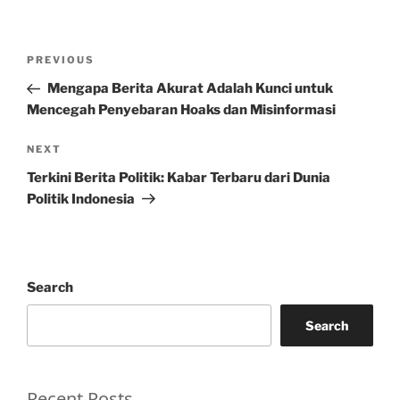
Post
Previous
PREVIOUS
navigation
Post
Mengapa Berita Akurat Adalah Kunci untuk
Mencegah Penyebaran Hoaks dan Misinformasi
Next
NEXT
Post
Terkini Berita Politik: Kabar Terbaru dari Dunia
Politik Indonesia
Search
Search
Recent Posts