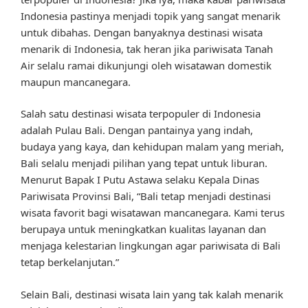
Indonesia pastinya menjadi topik yang sangat menarik
untuk dibahas. Dengan banyaknya destinasi wisata
menarik di Indonesia, tak heran jika pariwisata Tanah
Air selalu ramai dikunjungi oleh wisatawan domestik
maupun mancanegara.
Salah satu destinasi wisata terpopuler di Indonesia
adalah Pulau Bali. Dengan pantainya yang indah,
budaya yang kaya, dan kehidupan malam yang meriah,
Bali selalu menjadi pilihan yang tepat untuk liburan.
Menurut Bapak I Putu Astawa selaku Kepala Dinas
Pariwisata Provinsi Bali, “Bali tetap menjadi destinasi
wisata favorit bagi wisatawan mancanegara. Kami terus
berupaya untuk meningkatkan kualitas layanan dan
menjaga kelestarian lingkungan agar pariwisata di Bali
tetap berkelanjutan.”
Selain Bali, destinasi wisata lain yang tak kalah menarik