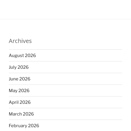
Archives
August 2026
July 2026
June 2026
May 2026
April 2026
March 2026
February 2026