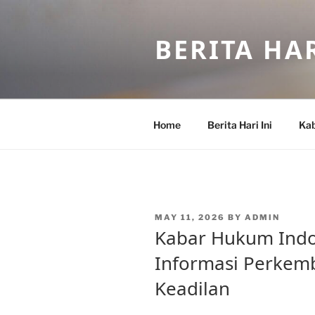
Skip
to
BERITA HAR
content
Home
Berita Hari Ini
Kab
POSTED
MAY 11, 2026
BY
ADMIN
ON
Kabar Hukum Indo
Informasi Perke
Keadilan