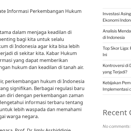
ate Informasi Perkembangan Hukum
Investasi Asi
Ekonomi Indon
Analisis Menda
ama dalam menjaga keadilan di
di Indonesia
enting bagi kita untuk selalu
 di Indonesia agar kita bisa lebih
Top Skor Liga:
jadi di sekitar kita. Kabar Hukum
Ini
ormasi yang dapat memberikan
Kontroversi di
gan hukum dan keadilan di tanah air.
yang Terjadi?
ir, perkembangan hukum di Indonesia
Kebijakan Pem
ng signifikan. Berbagai regulasi baru
Implementasi 
kan diri dengan perkembangan zaman
engetahui informasi terbaru tentang
untuk lebih waspada dan memahami
Recent
gai warga negara.
No comments t
ra, Prof. Dr. Jimly Asshiddiqie,