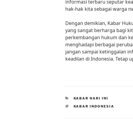
informasi terbaru seputar kea
hak-hak kita sebagai warga n
Dengan demikian, Kabar Huku
yang sangat berharga bagi k
perkembangan hukum dan keadil
menghadapi berbagai perubah
jangan sampai ketinggalan i
keadilan di Indonesia. Tetap
CATEGORIES
KABAR HARI INI
TAGS
KABAR INDONESIA