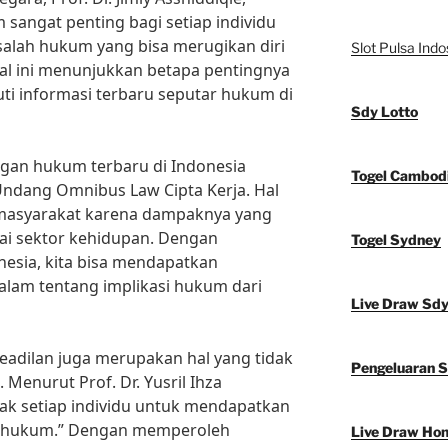
angat penting bagi setiap individu
salah hukum yang bisa merugikan diri
Slot Pulsa Indo
Hal ini menunjukkan betapa pentingnya
uti informasi terbaru seputar hukum di
Sdy Lotto
gan hukum terbaru di Indonesia
Togel Cambod
ndang Omnibus Law Cipta Kerja. Hal
i masyarakat karena dampaknya yang
ai sektor kehidupan. Dengan
Togel Sydney
esia, kita bisa mendapatkan
lam tentang implikasi hukum dari
Live Draw Sd
 keadilan juga merupakan hal yang tidak
Pengeluaran 
 Menurut Prof. Dr. Yusril Ihza
ak setiap individu untuk mendapatkan
a hukum.” Dengan memperoleh
Live Draw Ho