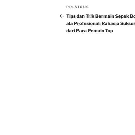
Post
Previous
PREVIOUS
navigation
Post
Tips dan Trik Bermain Sepak B
ala Profesional: Rahasia Sukse
dari Para Pemain Top