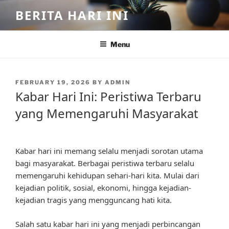
Skip
BERITA HARI INI
to
content
Menu
POSTED
FEBRUARY 19, 2026
BY
ADMIN
ON
Kabar Hari Ini: Peristiwa Terbaru
yang Memengaruhi Masyarakat
Kabar hari ini memang selalu menjadi sorotan utama
bagi masyarakat. Berbagai peristiwa terbaru selalu
memengaruhi kehidupan sehari-hari kita. Mulai dari
kejadian politik, sosial, ekonomi, hingga kejadian-
kejadian tragis yang mengguncang hati kita.
Salah satu kabar hari ini yang menjadi perbincangan