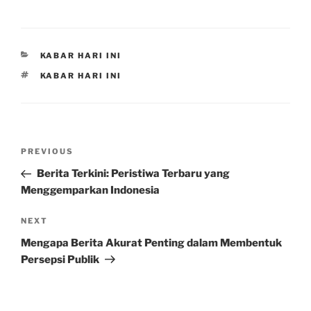
CATEGORIES
KABAR HARI INI
TAGS
KABAR HARI INI
Post
Previous
PREVIOUS
navigation
Post
Berita Terkini: Peristiwa Terbaru yang
Menggemparkan Indonesia
Next
NEXT
Post
Mengapa Berita Akurat Penting dalam Membentuk
Persepsi Publik