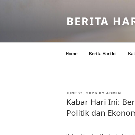
Skip
to
BERITA HAR
content
Home
Berita Hari Ini
Kab
POSTED
JUNE 21, 2026
BY
ADMIN
ON
Kabar Hari Ini: Ber
Politik dan Ekono