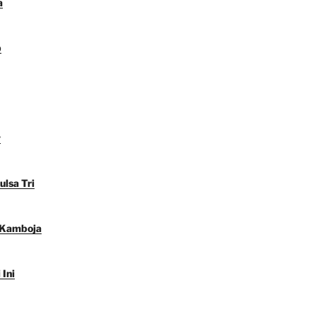
a
p
y
ulsa Tri
 Kamboja
 Ini