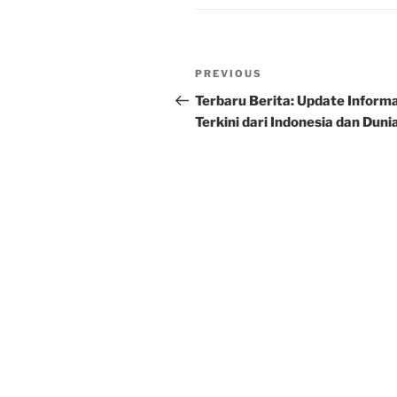
Post
Previous
PREVIOUS
navigation
Post
Terbaru Berita: Update Informa
Terkini dari Indonesia dan Duni