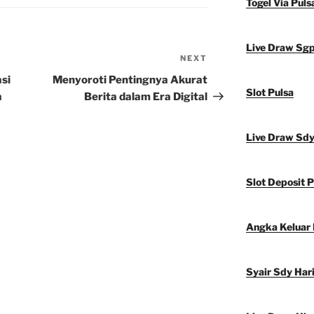
Togel Via Puls
Live Draw Sg
NEXT
Next
Post
si
Menyoroti Pentingnya Akurat
Slot Pulsa
a
Berita dalam Era Digital
Live Draw Sd
Slot Deposit P
Angka Keluar
Syair Sdy Hari