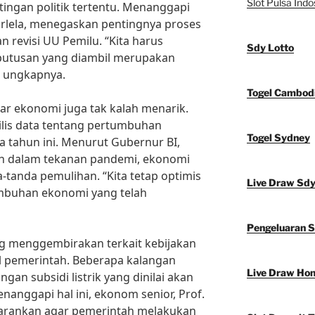
Slot Pulsa Indo
ingan politik tertentu. Menanggapi
i Nurlela, menegaskan pentingnya proses
revisi UU Pemilu. “Kita harus
Sdy Lotto
putusan yang diambil merupakan
” ungkapnya.
Togel Cambod
putar ekonomi juga tak kalah menarik.
ilis data tentang pertumbuhan
Togel Sydney
 tahun ini. Menurut Gubernur BI,
ih dalam tekanan pandemi, ekonomi
tanda pemulihan. “Kita tetap optimis
Live Draw Sd
mbuhan ekonomi yang telah
Pengeluaran 
g menggembirakan terkait kebijakan
l pemerintah. Beberapa kalangan
Live Draw Ho
gan subsidi listrik yang dinilai akan
nggapi hal ini, ekonom senior, Prof.
nyarankan agar pemerintah melakukan