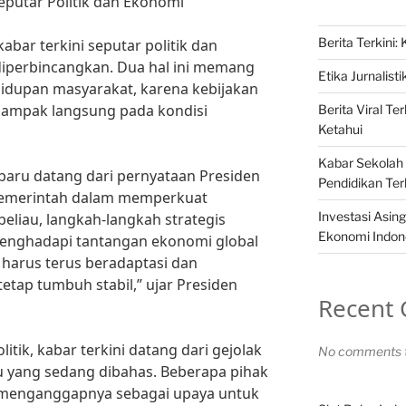
 Seputar Politik dan Ekonomi
Berita Terkini:
abar terkini seputar politik dan
iperbincangkan. Dua hal ini memang
Etika Jurnalist
hidupan masyarakat, karena kebijakan
rdampak langsung pada kondisi
Berita Viral T
Ketahui
Kabar Sekolah 
rbaru datang dari pernyataan Presiden
Pendidikan Ter
pemerintah dalam memperkuat
Investasi Asi
eliau, langkah-langkah strategis
Ekonomi Indon
enghadapi tantangan ekonomi global
 harus terus beradaptasi dan
tetap tumbuh stabil,” ujar Presiden
Recent
itik, kabar terkini datang dari gejolak
No comments t
lu yang sedang dibahas. Beberapa pihak
i, menganggapnya sebagai upaya untuk