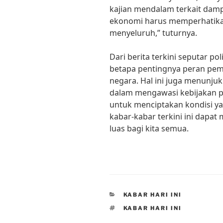
kajian mendalam terkait damp
ekonomi harus memperhatikan
menyeluruh,” tuturnya.
Dari berita terkini seputar pol
betapa pentingnya peran peme
negara. Hal ini juga menunjuk
dalam mengawasi kebijakan po
untuk menciptakan kondisi ya
kabar-kabar terkini ini dap
luas bagi kita semua.
CATEGORIES
KABAR HARI INI
TAGS
KABAR HARI INI