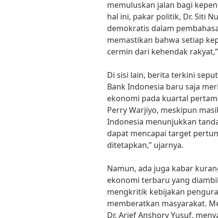
memuluskan jalan bagi kepent
hal ini, pakar politik, Dr. Sit
demokratis dalam pembahasan 
memastikan bahwa setiap ke
cermin dari kehendak rakyat,
Di sisi lain, berita terkini se
Bank Indonesia baru saja mer
ekonomi pada kuartal pertama
Perry Warjiyo, meskipun mas
Indonesia menunjukkan tanda-
dapat mencapai target pertu
ditetapkan,” ujarnya.
Namun, ada juga kabar kuran
ekonomi terbaru yang diambi
mengkritik kebijakan penguran
memberatkan masyarakat. Mena
Dr. Arief Anshory Yusuf, me