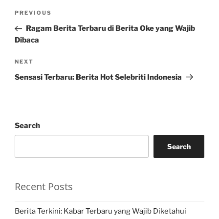
Post
Previous
PREVIOUS
navigation
Post
Ragam Berita Terbaru di Berita Oke yang Wajib
Dibaca
Next
NEXT
Post
Sensasi Terbaru: Berita Hot Selebriti Indonesia
Search
Search
Recent Posts
Berita Terkini: Kabar Terbaru yang Wajib Diketahui