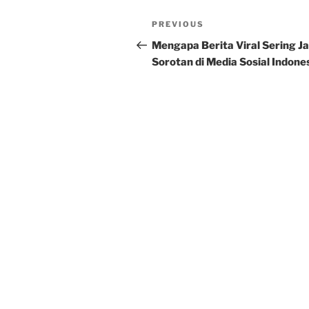
Post
Previous
PREVIOUS
navigation
Post
Mengapa Berita Viral Sering Ja
Sorotan di Media Sosial Indone