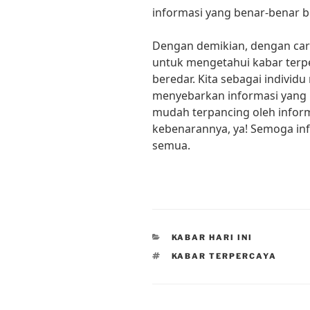
informasi yang benar-benar b
Dengan demikian, dengan cara
untuk mengetahui kabar terpe
beredar. Kita sebagai individ
menyebarkan informasi yang b
mudah terpancing oleh inform
kebenarannya, ya! Semoga inf
semua.
CATEGORIES
KABAR HARI INI
TAGS
KABAR TERPERCAYA