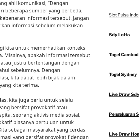
ang ahli komunikasi, “Dengan
ri beberapa sumber yang berbeda,
Slot Pulsa Indo
 kebenaran informasi tersebut. Jangan
rkan informasi sebelum melakukan
Sdy Lotto
agi kita untuk memerhatikan konteks
ma. Misalnya, apakah informasi tersebut
Togel Cambod
 atau justru bertentangan dengan
tahui sebelumnya. Dengan
Togel Sydney
i, kita dapat lebih bijak dalam
yang kita terima.
Live Draw Sd
s, kita juga perlu untuk selalu
ang bersifat provokatif atau
ta, seorang aktivis media sosial,
Pengeluaran 
okatif biasanya bertujuan untuk
ita sebagai masyarakat yang cerdas
Live Draw Ho
masi yang bersifat provokatif dengan