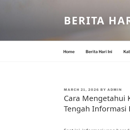
Skip
to
BERITA HAR
content
Home
Berita Hari Ini
Kab
POSTED
MARCH 21, 2026
BY
ADMIN
ON
Cara Mengetahui K
Tengah Informasi