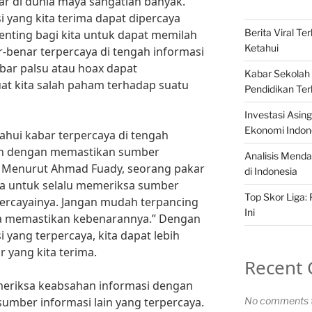
dar di dunia maya sangatlah banyak.
 yang kita terima dapat dipercaya
Berita Viral T
 penting bagi kita untuk dapat memilah
Ketahui
-benar terpercaya di tengah informasi
abar palsu atau hoax dapat
Kabar Sekolah 
t kita salah paham terhadap suatu
Pendidikan Ter
Investasi Asi
Ekonomi Indon
ahui kabar terpercaya di tengah
lah dengan memastikan sumber
Analisis Menda
n. Menurut Ahmad Fuady, seorang pakar
di Indonesia
ita untuk selalu memeriksa sumber
Top Skor Liga:
ercayainya. Jangan mudah terpancing
Ini
pa memastikan kebenarannya.” Dengan
yang terpercaya, kita dapat lebih
 yang kita terima.
Recent
memeriksa keabsahan informasi dengan
ber informasi lain yang terpercaya.
No comments t