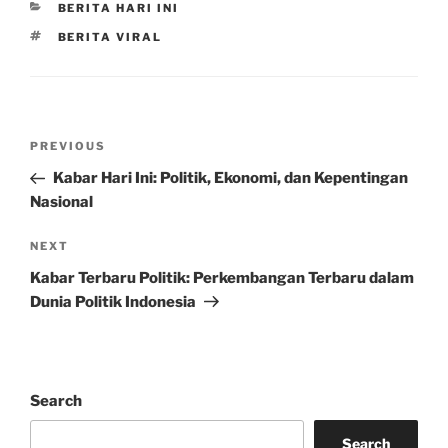
CATEGORIES
BERITA HARI INI
TAGS
BERITA VIRAL
Post
Previous
PREVIOUS
navigation
Post
Kabar Hari Ini: Politik, Ekonomi, dan Kepentingan
Nasional
Next
NEXT
Post
Kabar Terbaru Politik: Perkembangan Terbaru dalam
Dunia Politik Indonesia
Search
Search