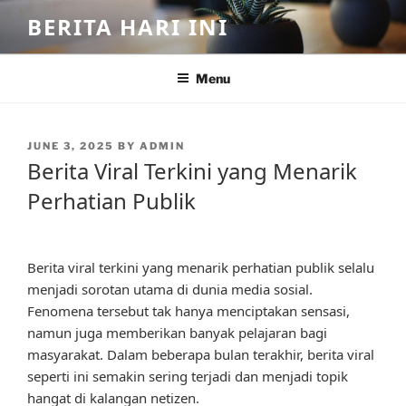
Skip
BERITA HARI INI
to
content
Menu
POSTED
JUNE 3, 2025
BY
ADMIN
ON
Berita Viral Terkini yang Menarik
Perhatian Publik
Berita viral terkini yang menarik perhatian publik selalu
menjadi sorotan utama di dunia media sosial.
Fenomena tersebut tak hanya menciptakan sensasi,
namun juga memberikan banyak pelajaran bagi
masyarakat. Dalam beberapa bulan terakhir, berita viral
seperti ini semakin sering terjadi dan menjadi topik
hangat di kalangan netizen.