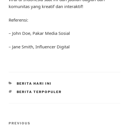
komunitas yang kreatif dan interaktif!
Referensi:
– John Doe, Pakar Media Sosial
– Jane Smith, Influencer Digital
CATEGORIES
BERITA HARI INI
TAGS
BERITA TERPOPULER
Post
Previous
PREVIOUS
navigation