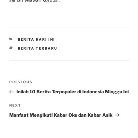
CATEGORIES
BERITA HARI INI
TAGS
BERITA TERBARU
Post
Previous
PREVIOUS
navigation
Post
Inilah 10 Berita Terpopuler di Indonesia Minggu Ini
Next
NEXT
Post
Manfaat Mengikuti Kabar Oke dan Kabar Asik