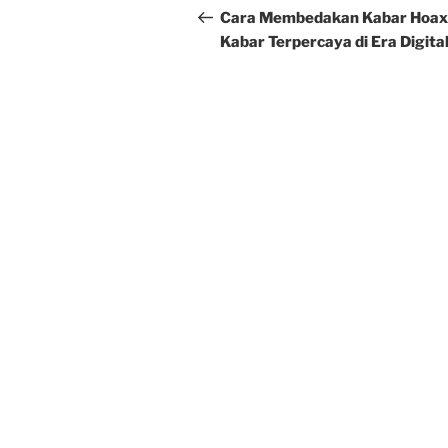
navigation
Post
Cara Membedakan Kabar Hoax
Kabar Terpercaya di Era Digita