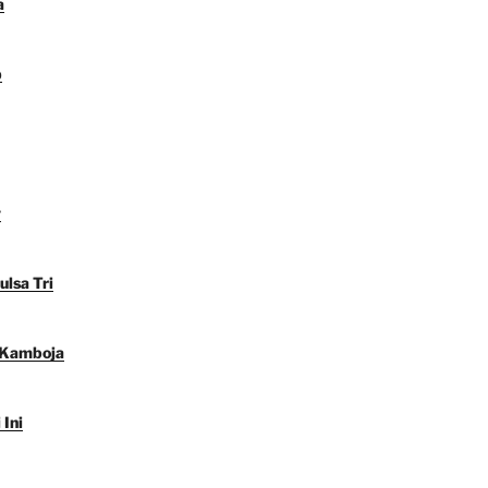
a
p
y
ulsa Tri
 Kamboja
 Ini