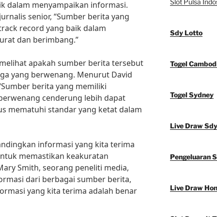
Slot Pulsa Indo
aik dalam menyampaikan informasi.
jurnalis senior, “Sumber berita yang
track record yang baik dalam
Sdy Lotto
urat dan berimbang.”
k melihat apakah sumber berita tersebut
Togel Cambod
baga yang berwenang. Menurut David
“Sumber berita yang memiliki
Togel Sydney
 berwenang cenderung lebih dapat
us mematuhi standar yang ketat dalam
Live Draw Sd
andingkan informasi yang kita terima
 untuk memastikan keakuratan
Pengeluaran 
ary Smith, seorang peneliti media,
masi dari berbagai sumber berita,
Live Draw Ho
nformasi yang kita terima adalah benar