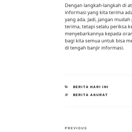
Dengan langkah-langkah di at
informasi yang kita terima ad
yang ada. Jadi, jangan mudah 
terima, tetapi selalu periksa
menyebarkannya kepada orang 
bagi kita semua untuk bisa 
di tengah banjir informasi.
CATEGORIES
BERITA HARI INI
TAGS
BERITA AKURAT
Post
Previous
PREVIOUS