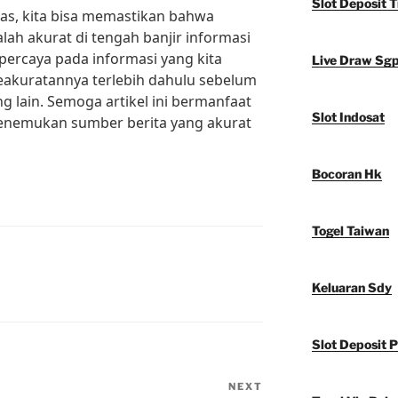
Slot Deposit T
as, kita bisa memastikan bahwa
alah akurat di tengah banjir informasi
percaya pada informasi yang kita
Live Draw Sg
 keakuratannya terlebih dahulu sebelum
lain. Semoga artikel ini bermanfaat
Slot Indosat
menemukan sumber berita yang akurat
Bocoran Hk
Togel Taiwan
Keluaran Sdy
Slot Deposit P
NEXT
Next