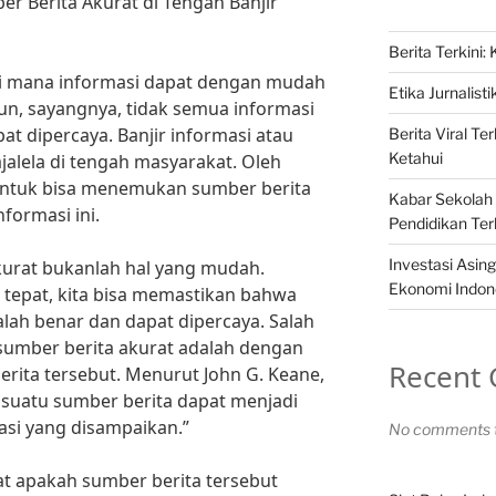
Berita Akurat di Tengah Banjir
Berita Terkini:
n di mana informasi dapat dengan mudah
Etika Jurnalist
mun, sayangnya, tidak semua informasi
pat dipercaya. Banjir informasi atau
Berita Viral T
Ketahui
jalela di tengah masyarakat. Oleh
a untuk bisa menemukan sumber berita
Kabar Sekolah 
nformasi ini.
Pendidikan Ter
Investasi Asi
urat bukanlah hal yang mudah.
Ekonomi Indon
tepat, kita bisa memastikan bahwa
alah benar dan dapat dipercaya. Salah
umber berita akurat adalah dengan
Recent
rita tersebut. Menurut John G. Keane,
i suatu sumber berita dapat menjadi
asi yang disampaikan.”
No comments t
ihat apakah sumber berita tersebut